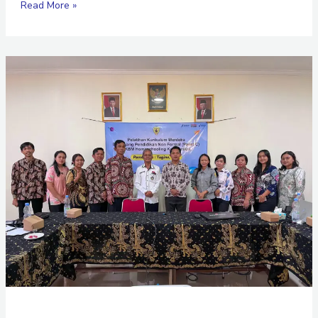
Read More »
Pelatihan
Penerapan
Kurikulum
Merdeka
PKBM
Homeschooling
Kusalamitra